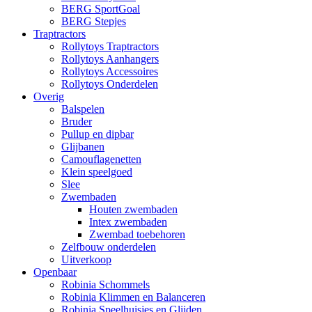
BERG SportGoal
BERG Stepjes
Traptractors
Rollytoys Traptractors
Rollytoys Aanhangers
Rollytoys Accessoires
Rollytoys Onderdelen
Overig
Balspelen
Bruder
Pullup en dipbar
Glijbanen
Camouflagenetten
Klein speelgoed
Slee
Zwembaden
Houten zwembaden
Intex zwembaden
Zwembad toebehoren
Zelfbouw onderdelen
Uitverkoop
Openbaar
Robinia Schommels
Robinia Klimmen en Balanceren
Robinia Speelhuisjes en Glijden