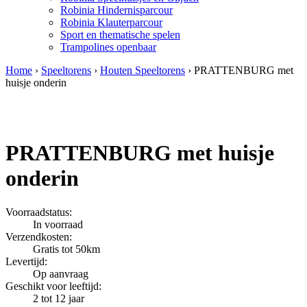
Robinia Hindernisparcour
Robinia Klauterparcour
Sport en thematische spelen
Trampolines openbaar
Home
›
Speeltorens
›
Houten Speeltorens
› PRATTENBURG met
huisje onderin
PRATTENBURG met huisje
onderin
Voorraadstatus:
In voorraad
Verzendkosten:
Gratis tot 50km
Levertijd:
Op aanvraag
Geschikt voor leeftijd:
2 tot 12 jaar