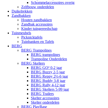
Schommelaccessoires overig
Zelfbouw onderdelen
Duikelrekken
Zandbakken
Houten zandbakken
Zandbak accessoires
Kinder tuingereedschap
Tuinmeubels
Picknicktafels
Tuinbanken en Tafels
BERG
BERG Trampolines
BERG trampolines
Trampoline Onderdelen
BERG Skelters
BERG GO² 0-2 jaar
BERG Buzzy 2-5 jaar
BERG Reppy 2½-6 jaar
BERG Buddy 3-8 jaar
BERG Rally 4-12 jaar
BERG Skelters 5-99 jaar
BERG Trailers
Skelter accessoires
Skelter onderdelen
BERG PlayBase