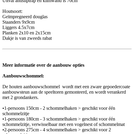
Uitval antisliptrap en klimwand is 70cm
Houtsoort:
Geïmpregneerd douglas
Staanders 9x9cm
Liggers 4.5x7cm
Planken 2x10 en 2x15cm
Dakje is van zweeds rabat
Meer informatie over de aanbouw opties
Aanbouwschommel:
De houten aanbouwschommel wordt met een zware gepoedercoate
aanbouwsteun aan de speeltoren gemonteerd, en wordt verankerd
met 2 grondankers.
•1-persoons 150cm - 2 schommelhaken > geschikt voor één
schommelzitje
•1-persoons 180cm - 3 schommelhaken > geschikt voor één
schommelzitje, verwisselbaar met een vogelnest of schommelmat
•2-persoons 275cm - 4 schommelhaken > geschikt voor 2