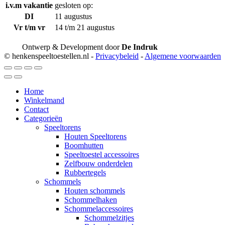
i.v.m vakantie
gesloten op:
DI
11 augustus
Vr t/m vr
14 t/m 21 augustus
Ontwerp & Development door
De Indruk
© henkenspeeltoestellen.nl -
Privacybeleid
-
Algemene voorwaarden
Home
Winkelmand
Contact
Categorieën
Speeltorens
Houten Speeltorens
Boomhutten
Speeltoestel accessoires
Zelfbouw onderdelen
Rubbertegels
Schommels
Houten schommels
Schommelhaken
Schommelaccessoires
Schommelzitjes