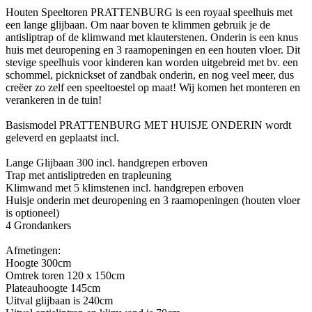
Houten Speeltoren PRATTENBURG is een royaal speelhuis met
een lange glijbaan. Om naar boven te klimmen gebruik je de
antisliptrap of de klimwand met klauterstenen. Onderin is een knus
huis met deuropening en 3 raamopeningen en een houten vloer. Dit
stevige speelhuis voor kinderen kan worden uitgebreid met bv. een
schommel, picknickset of zandbak onderin, en nog veel meer, dus
creëer zo zelf een speeltoestel op maat! Wij komen het monteren en
verankeren in de tuin!
Basismodel PRATTENBURG MET HUISJE ONDERIN wordt
geleverd en geplaatst incl.
Lange Glijbaan 300 incl. handgrepen erboven
Trap met antisliptreden en trapleuning
Klimwand met 5 klimstenen incl. handgrepen erboven
Huisje onderin met deuropening en 3 raamopeningen (houten vloer
is optioneel)
4 Grondankers
Afmetingen:
Hoogte 300cm
Omtrek toren 120 x 150cm
Plateauhoogte 145cm
Uitval glijbaan is 240cm