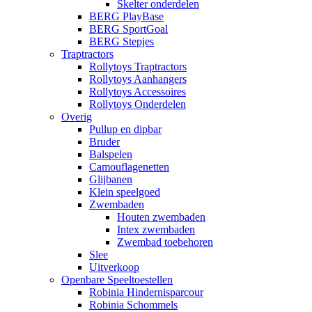
Skelter onderdelen
BERG PlayBase
BERG SportGoal
BERG Stepjes
Traptractors
Rollytoys Traptractors
Rollytoys Aanhangers
Rollytoys Accessoires
Rollytoys Onderdelen
Overig
Pullup en dipbar
Bruder
Balspelen
Camouflagenetten
Glijbanen
Klein speelgoed
Zwembaden
Houten zwembaden
Intex zwembaden
Zwembad toebehoren
Slee
Uitverkoop
Openbare Speeltoestellen
Robinia Hindernisparcour
Robinia Schommels