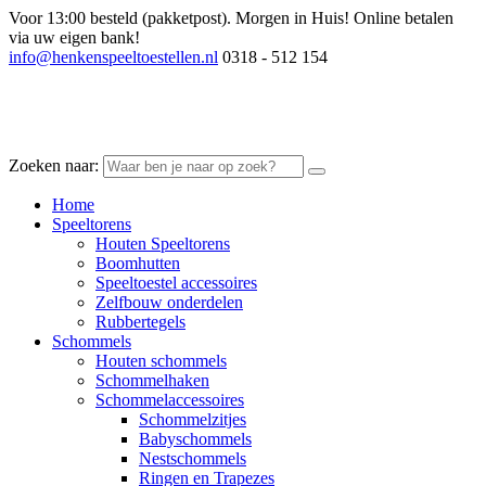
Voor 13:00 besteld (pakketpost). Morgen in Huis!
Online betalen
via uw eigen bank!
info@henkenspeeltoestellen.nl
0318 - 512 154
Zoeken naar:
Home
Speeltorens
Houten Speeltorens
Boomhutten
Speeltoestel accessoires
Zelfbouw onderdelen
Rubbertegels
Schommels
Houten schommels
Schommelhaken
Schommelaccessoires
Schommelzitjes
Babyschommels
Nestschommels
Ringen en Trapezes