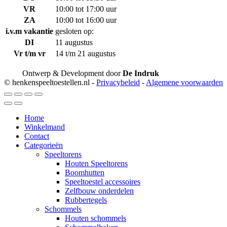
VR
10:00 tot 17:00 uur
ZA
10:00 tot 16:00 uur
i.v.m vakantie
gesloten op:
DI
11 augustus
Vr t/m vr
14 t/m 21 augustus
Ontwerp & Development door
De Indruk
© henkenspeeltoestellen.nl -
Privacybeleid
-
Algemene voorwaarden
Home
Winkelmand
Contact
Categorieën
Speeltorens
Houten Speeltorens
Boomhutten
Speeltoestel accessoires
Zelfbouw onderdelen
Rubbertegels
Schommels
Houten schommels