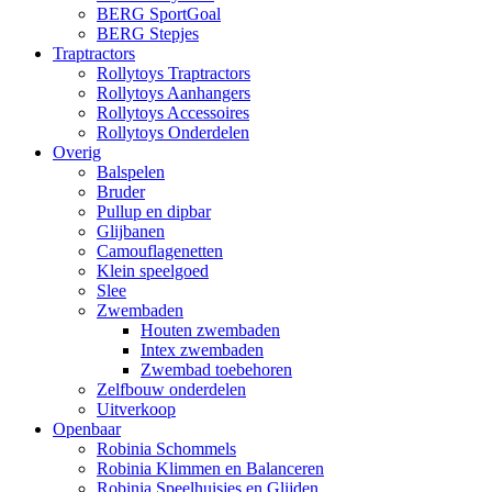
BERG SportGoal
BERG Stepjes
Traptractors
Rollytoys Traptractors
Rollytoys Aanhangers
Rollytoys Accessoires
Rollytoys Onderdelen
Overig
Balspelen
Bruder
Pullup en dipbar
Glijbanen
Camouflagenetten
Klein speelgoed
Slee
Zwembaden
Houten zwembaden
Intex zwembaden
Zwembad toebehoren
Zelfbouw onderdelen
Uitverkoop
Openbaar
Robinia Schommels
Robinia Klimmen en Balanceren
Robinia Speelhuisjes en Glijden