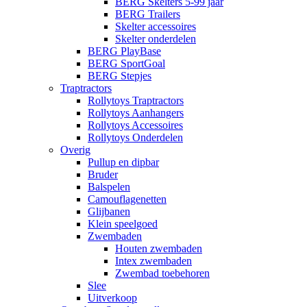
BERG Skelters 5-99 jaar
BERG Trailers
Skelter accessoires
Skelter onderdelen
BERG PlayBase
BERG SportGoal
BERG Stepjes
Traptractors
Rollytoys Traptractors
Rollytoys Aanhangers
Rollytoys Accessoires
Rollytoys Onderdelen
Overig
Pullup en dipbar
Bruder
Balspelen
Camouflagenetten
Glijbanen
Klein speelgoed
Zwembaden
Houten zwembaden
Intex zwembaden
Zwembad toebehoren
Slee
Uitverkoop