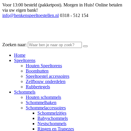
Voor 13:00 besteld (pakketpost). Morgen in Huis!
Online betalen
via uw eigen bank!
info@henkenspeeltoestellen.nl
0318 - 512 154
Zoeken naar:
Home
Speeltorens
Houten Speeltorens
Boomhutten
Speeltoestel accessoires
Zelfbouw onderdelen
Rubbertegels
Schommels
Houten schommels
Schommelhaken
Schommelaccessoires
Schommelzitjes
Babyschommels
Nestschommels
Ringen en Trapezes