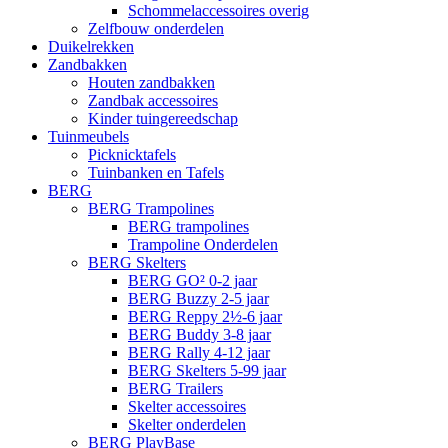
Schommelaccessoires overig
Zelfbouw onderdelen
Duikelrekken
Zandbakken
Houten zandbakken
Zandbak accessoires
Kinder tuingereedschap
Tuinmeubels
Picknicktafels
Tuinbanken en Tafels
BERG
BERG Trampolines
BERG trampolines
Trampoline Onderdelen
BERG Skelters
BERG GO² 0-2 jaar
BERG Buzzy 2-5 jaar
BERG Reppy 2½-6 jaar
BERG Buddy 3-8 jaar
BERG Rally 4-12 jaar
BERG Skelters 5-99 jaar
BERG Trailers
Skelter accessoires
Skelter onderdelen
BERG PlayBase