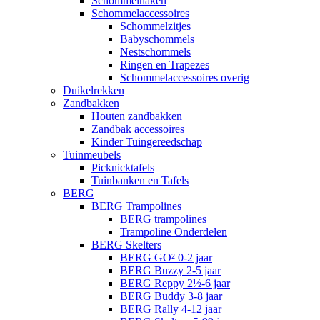
Schommelhaken
Schommelaccessoires
Schommelzitjes
Babyschommels
Nestschommels
Ringen en Trapezes
Schommelaccessoires overig
Duikelrekken
Zandbakken
Houten zandbakken
Zandbak accessoires
Kinder Tuingereedschap
Tuinmeubels
Picknicktafels
Tuinbanken en Tafels
BERG
BERG Trampolines
BERG trampolines
Trampoline Onderdelen
BERG Skelters
BERG GO² 0-2 jaar
BERG Buzzy 2-5 jaar
BERG Reppy 2½-6 jaar
BERG Buddy 3-8 jaar
BERG Rally 4-12 jaar