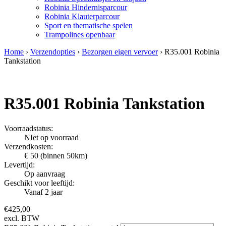
Robinia Hindernisparcour
Robinia Klauterparcour
Sport en thematische spelen
Trampolines openbaar
Home
›
Verzendopties
›
Bezorgen eigen vervoer
› R35.001 Robinia
Tankstation
R35.001 Robinia Tankstation
Voorraadstatus:
NIet op voorraad
Verzendkosten:
€ 50 (binnen 50km)
Levertijd:
Op aanvraag
Geschikt voor leeftijd:
Vanaf 2 jaar
€
425,00
excl. BTW